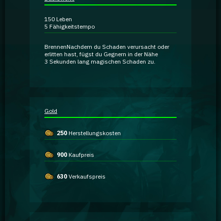
Ratgeber
150
Leben
5
Fähigkeitstempo
GA Coachie Chat
Brennen
Nachdem du Schaden verursacht oder
erlitten hast, fügst du Gegnern in der Nähe
3 Sekunden lang
magischen Schaden
zu.
Gold
250
Herstellungskosten
900
Kaufpreis
630
Verkaufspreis