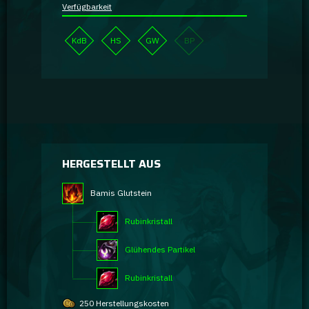
Verfügbarkeit
KdB
HS
GW
BP
HERGESTELLT AUS
Bamis Glutstein
Rubinkristall
Glühendes Partikel
Rubinkristall
250 Herstellungskosten