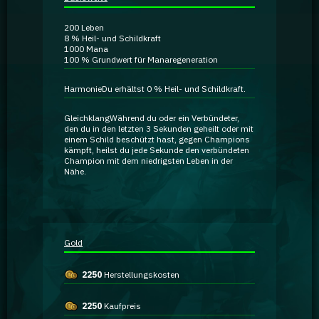
Ratgeber
200
Leben
8 %
Heil- und Schildkraft
1000
Mana
GA Coachie Chat
100 %
Grundwert für Manaregeneration
Harmonie
Du erhältst 0 % Heil- und Schildkraft.
Gleichklang
Während du oder ein Verbündeter,
den du in den letzten 3 Sekunden geheilt oder mit
einem Schild beschützt hast, gegen Champions
kämpft, heilst du jede Sekunde den verbündeten
Champion mit dem niedrigsten Leben in der
Nähe.
Gold
2250
Herstellungskosten
2250
Kaufpreis