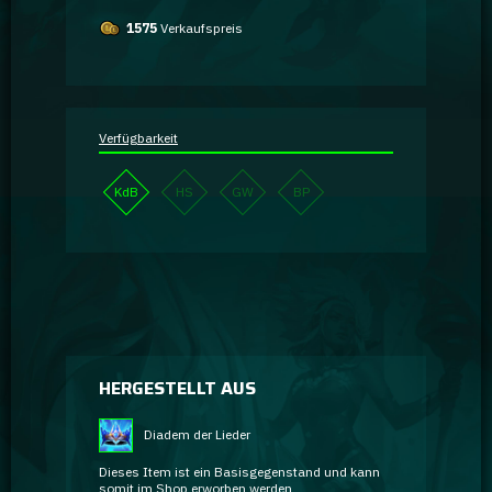
1575
Verkaufspreis
Verfügbarkeit
KdB
HS
GW
BP
HERGESTELLT AUS
Diadem der Lieder
Dieses Item ist ein Basisgegenstand und kann
somit im Shop erworben werden