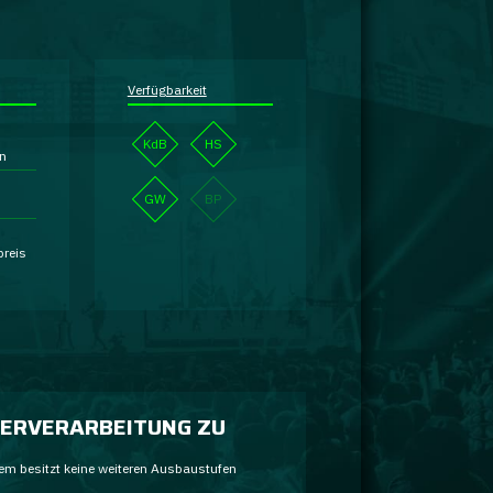
Verfügbarkeit
KdB
HS
en
GW
BP
s
preis
ERVERARBEITUNG ZU
em besitzt keine weiteren Ausbaustufen