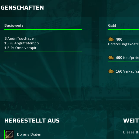
IGENSCHAFTEN
Basiswerte
Gold
8
Angriffsschaden
400
15 %
Angriffstempo
Herstellungskost
1.5 %
Omnivampir
400
Kaufprei
160
Verkaufs
HERGESTELLT AUS
WEIT
Dieses It
Dorans Bogen