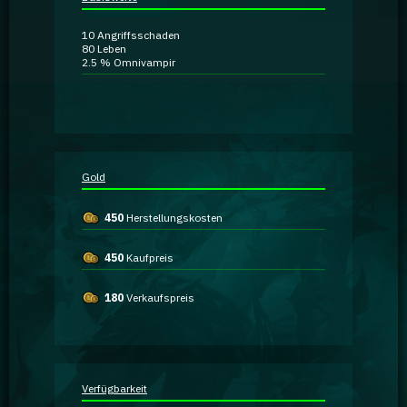
Ratgeber
10
Angriffsschaden
80
Leben
2.5 %
Omnivampir
GA Coachie Chat
Gold
450
Herstellungskosten
450
Kaufpreis
180
Verkaufspreis
Verfügbarkeit