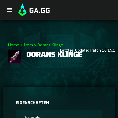
Premium-Paket
Home
>
Item
>
Dorans Klinge
Letztes Update: Patch 16.15.1
DORANS KLINGE
Spieler-Analyse
GA Hexcore A.I.
Coaching
Champion Tier-Liste
EIGENSCHAFTEN
Champion Builds & Guides
Basiswerte