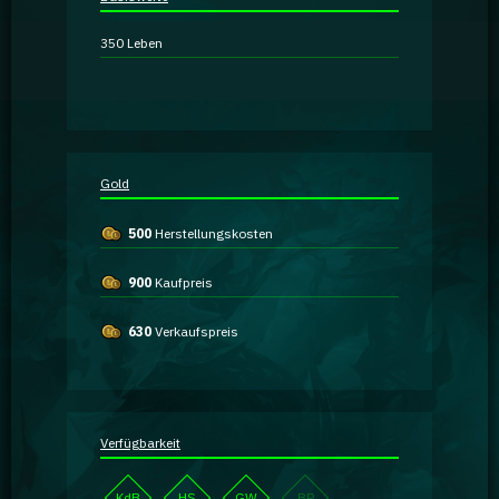
Ratgeber
350
Leben
GA Coachie Chat
Gold
500
Herstellungskosten
900
Kaufpreis
630
Verkaufspreis
Verfügbarkeit
KdB
HS
GW
BP