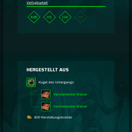
Verfügbarkeit
KdB
HS
GW
BP
HERGESTELLT AUS
Kugel des Untergangs
Verstärkender Wälzer
Verstärkender Wälzer
400 Herstellungskosten