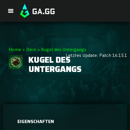
Premium-Paket
Home
>
Item
>
Kugel des Untergangs
Letztes Update: Patch 16.15.1
KUGEL DES
Spieler-Analyse
UNTERGANGS
GA Hexcore A.I.
Coaching
Champion Tier-Liste
EIGENSCHAFTEN
Champion Builds & Guides