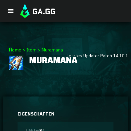
Premium-Paket
Home
>
Item
>
Muramana
Letztes Update: Patch 14.10.1
MURAMANA
Spieler-Analyse
GA Hexcore A.I.
Coaching
Champion Tier-Liste
EIGENSCHAFTEN
Champion Builds & Guides
Basiswerte