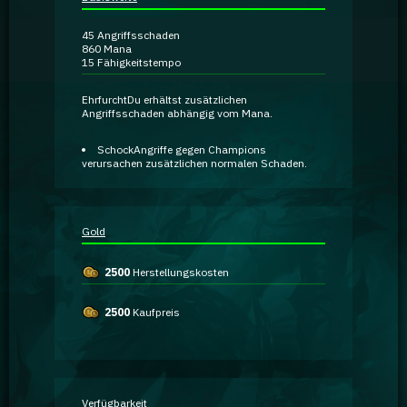
Ratgeber
45
Angriffsschaden
860
Mana
15
Fähigkeitstempo
GA Coachie Chat
Ehrfurcht
Du erhältst zusätzlichen
Angriffsschaden abhängig vom Mana.
Schock
Angriffe gegen Champions
verursachen zusätzlichen normalen Schaden.
Gold
2500
Herstellungskosten
2500
Kaufpreis
Verfügbarkeit