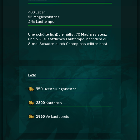
Ratgeber
400
Leben
55
Magieresistenz
4 %
Lauftempo
GA Coachie Chat
Unerschütterlich
Du erhältst
70 Magieresistenz
und
6 % zusätzliches Lauftempo
, nachdem du
8-mal Schaden durch Champions erlitten hast.
Gold
750
Herstellungskosten
2800
Kaufpreis
1960
Verkaufspreis