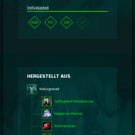
Verfügbarkeit
KdB
HS
GW
BP
HERGESTELLT AUS
Naturgewalt
Geflügelter Mondpanzer
Negatron-Mantel
Rubinkristall