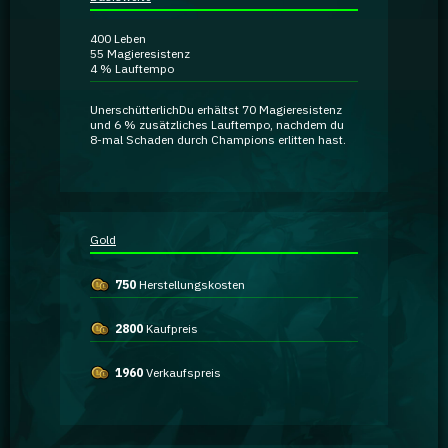
Ratgeber
400
Leben
55
Magieresistenz
4 %
Lauftempo
GA Coachie Chat
Unerschütterlich
Du erhältst
70 Magieresistenz
und
6 % zusätzliches Lauftempo
, nachdem du
8-mal Schaden durch Champions erlitten hast.
Gold
750
Herstellungskosten
2800
Kaufpreis
1960
Verkaufspreis