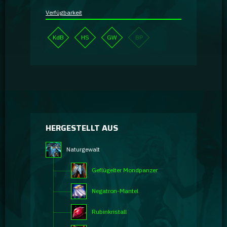
Verfügbarkeit
KdB
HS
GW
BP
HERGESTELLT AUS
Naturgewalt
Geflügelter Mondpanzer
Negatron-Mantel
Rubinkristall