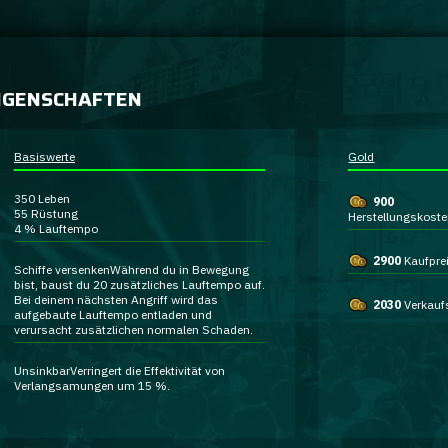
IGENSCHAFTEN
Basiswerte
Gold
350
Leben
900
55
Rüstung
Herstellungskost
4 %
Lauftempo
2900
Kaufpre
Schiffe versenken
Während du in Bewegung
bist, baust du
20 zusätzliches Lauftempo
auf.
Bei deinem nächsten Angriff wird das
2030
Verkauf
aufgebaute Lauftempo entladen und
verursacht
zusätzlichen normalen Schaden
.
Unsinkbar
Verringert die Effektivität von
Verlangsamungen
um 15 %.