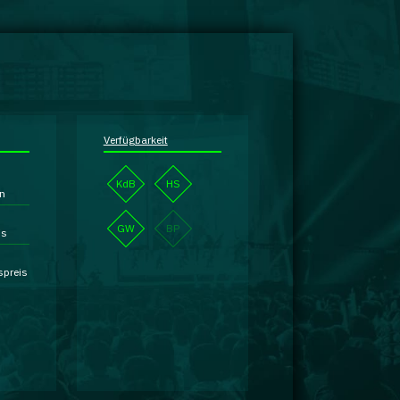
Verfügbarkeit
KdB
HS
en
GW
BP
is
spreis