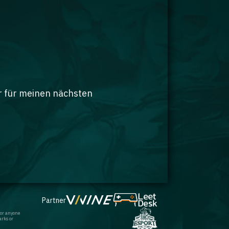
r für meinen nächsten
Partner
 or anyone
arks or