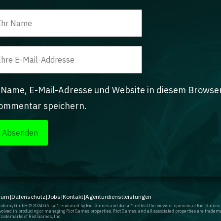
Name, E-Mail-Adresse und Website in diesem Browse
ommentar speichern.
sum
|
Datenschutz
|
Jobs
|
Kontakt
|
Agenturdienstleistungen
demy GmbH © 2024 GA isn't endorsed by Riot Games and doesn't reflect the views or opinions of Riot Games
involved in producing or managing Riot Games properties. Riot Games, and all associated properties are tradem
trademarks of Riot Games, Inc.