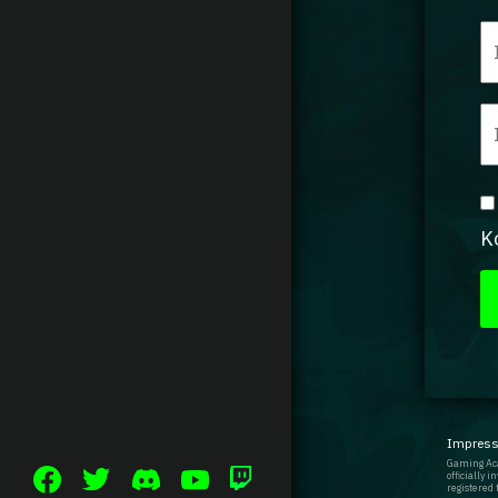
K
Impres
Gaming Aca
officially 
registered 