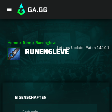
Premium-Paket
Home
>
Item
>
Runengleve
Letztes Update: Patch 14.10.1
RUNENGLEVE
Spieler-Analyse
GA Hexcore A.I.
Coaching
Champion Tier-Liste
EIGENSCHAFTEN
Champion Builds & Guides
Basiswerte