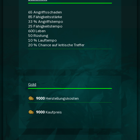
Ratgeber
65
Angriffsschaden
85
Fähigkeitsstärke
33 %
Angriffstempo
GA Coachie Chat
25
Fähigkeitstempo
600
Leben
50
Rüstung
10 %
Lauftempo
20 %
Chance auf kritische Treffer
Gold
9000
Herstellungskosten
9000
Kaufpreis