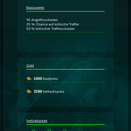
Ratgeber
Basiswerte
95
Angriffsschaden
GA Coachie Chat
25 %
Chance auf kritische Treffer
50 %
kritischer Trefferschaden
Gold
3400
Kaufpreis
2380
Verkaufspreis
Verfügbarkeit