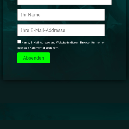
Name, E-Mail-Adresse und Website in diesem Browser für meinen
nächsten Kommentar speichern.
Impressum
|
Datenschutz
|
Jobs
|
Kontakt
|
Agenturdienstleistungen
Gaming Academy GmbH © 2024 GA isn't endorsed by Riot Games and doesn't reflect the views