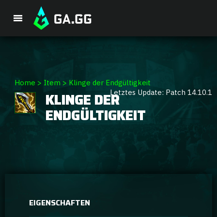
Premium-Paket
Home
>
Item
>
Klinge der Endgültigkeit
Letztes Update: Patch 14.10.1
KLINGE DER
Spieler-Analyse
ENDGÜLTIGKEIT
GA Hexcore A.I.
Coaching
Champion Tier-Liste
EIGENSCHAFTEN
Champion Builds & Guides