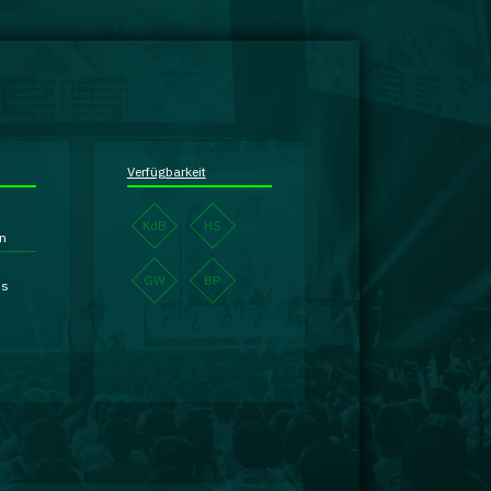
Verfügbarkeit
KdB
HS
en
GW
BP
is