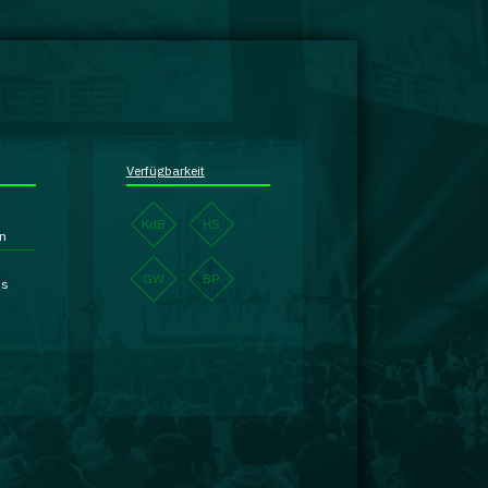
Verfügbarkeit
KdB
HS
en
GW
BP
is