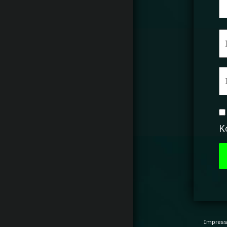
K
Impres