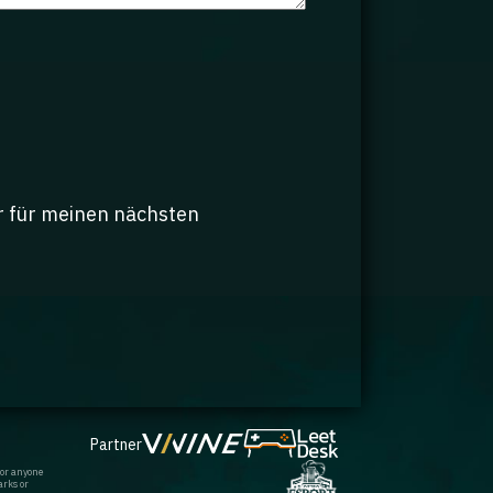
r für meinen nächsten
Partner
 or anyone
arks or