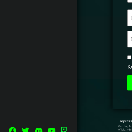
K
Impres
Gaming Aca
officially 