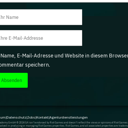
Name, E-Mail-Adresse und Website in diesem Browse
ommentar speichern.
sum
|
Datenschutz
|
Jobs
|
Kontakt
|
Agenturdienstleistungen
demy GmbH © 2024 GA isn't endorsed by Riot Games and doesn't reflect the views or opinions of Riot Games
involved in producing or managing Riot Games properties. Riot Games, and all associated properties are tradem