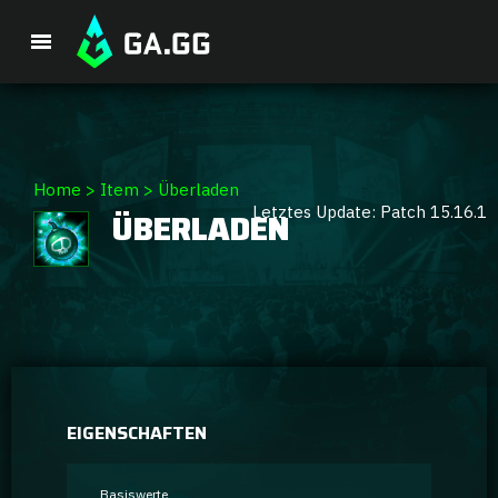
Premium-Paket
Home
>
Item
>
Überladen
Letztes Update: Patch 15.16.1
ÜBERLADEN
Spieler-Analyse
GA Hexcore A.I.
Coaching
Champion Tier-Liste
EIGENSCHAFTEN
Champion Builds & Guides
Basiswerte