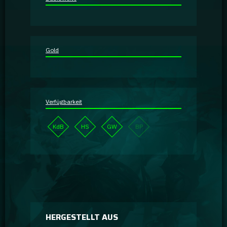
Ratgeber
GA Coachie Chat
Gold
Verfügbarkeit
KdB
HS
GW
BP
HERGESTELLT AUS