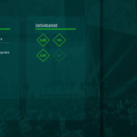
Verfügbarkeit
is
KdB
HS
spreis
GW
BP