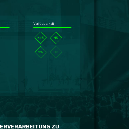
Verfügbarkeit
KdB
HS
GW
BP
ERVERARBEITUNG ZU