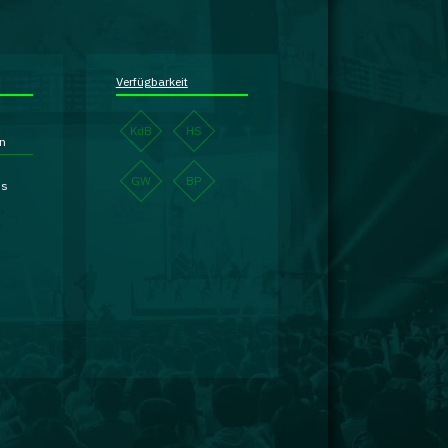
Verfügbarkeit
KdB
HS
en
GW
BP
is