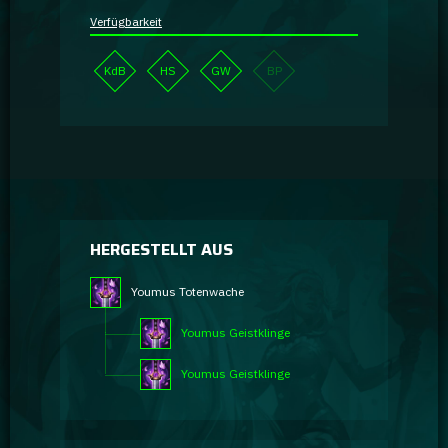
Verfügbarkeit
KdB
HS
GW
BP
HERGESTELLT AUS
Youmus Totenwache
Youmus Geistklinge
Youmus Geistklinge