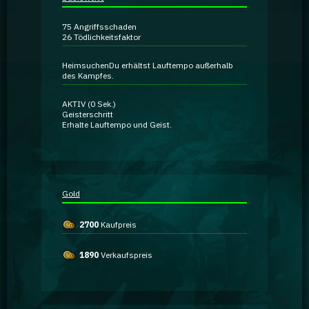
Ratgeber
75
Angriffsschaden
26
Tödlichkeitsfaktor
GA Coachie Chat
Heimsuchen
Du erhältst
Lauftempo
außerhalb
des Kampfes.
AKTIV
(0 Sek.)
Geisterschritt
Erhalte
Lauftempo
und
Geist
.
Gold
2700
Kaufpreis
1890
Verkaufspreis