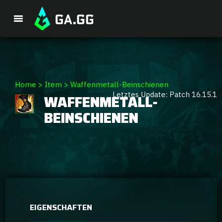
Premium-Paket
Home
>
Item
>
Waffenmetall-Beinschienen
Letztes Update: Patch 16.15.1
WAFFENMETALL-
Spieler-Analyse
BEINSCHIENEN
GA Hexcore A.I.
Coaching
Champion Tier-Liste
EIGENSCHAFTEN
Champion Builds & Guides