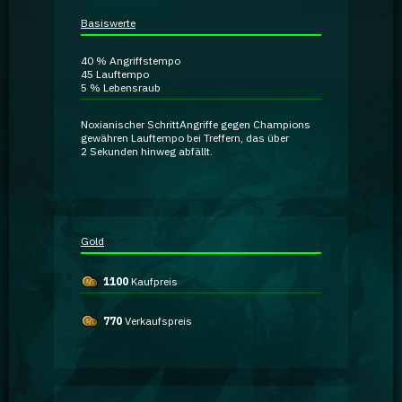
Ratgeber
Basiswerte
40 %
Angriffstempo
GA Coachie Chat
45
Lauftempo
5 %
Lebensraub
Noxianischer Schritt
Angriffe gegen Champions
gewähren
Lauftempo
bei Treffern
, das über
2 Sekunden hinweg abfällt.
Gold
1100
Kaufpreis
770
Verkaufspreis