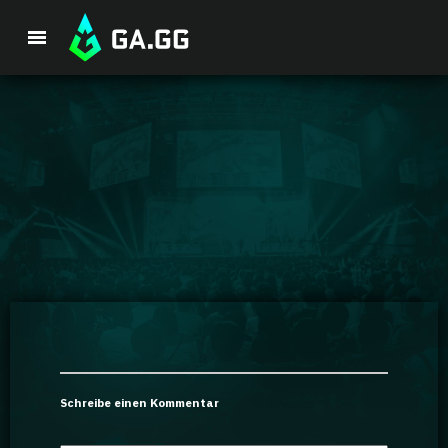
Premium-Paket
Spieler-Analyse
GA Hexcore A.I.
Coaching
Champion Tier-Liste
Schreibe einen Kommentar
Champion Builds & Guides