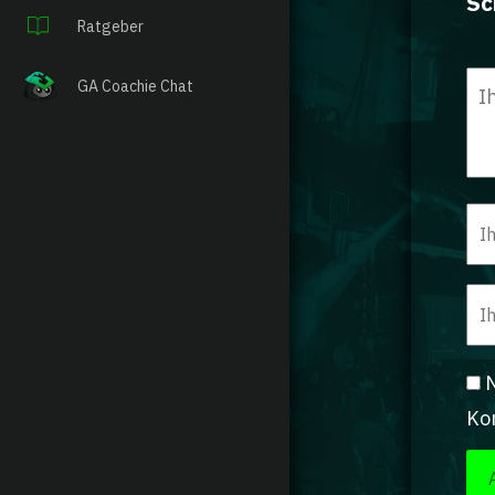
Sc
Ratgeber
GA Coachie Chat
N
Ko