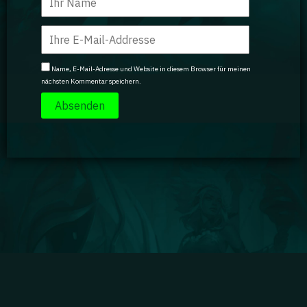
Name, E-Mail-Adresse und Website in diesem Browser für meinen
nächsten Kommentar speichern.
Impressum
|
Datenschutz
|
Jobs
|
Kontakt
|
Agenturdienstleistungen
Gaming Academy GmbH © 2024 GA isn't endorsed by Riot Games and doesn't reflect the views
or opinions of Riot Games or anyone officially involved in producing or managing Riot Games
properties. Riot Games, and all associated properties are trademarks or registered trademarks
of Riot Games, Inc.