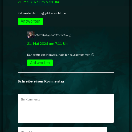
21. Mai 2024 um 6:40 Uhr
Ratgeber
Ketten der Ächtung gibt es nicht mehr.
Antworten
GA Coachie Chat
Phil "Autophil" Ehrlich
sagt:
21. Mai 2024 um 7:11 Uhr
Danke für den Hinweis. Hab‘ ich rausgenommen 🙂
Antworten
Schreibe einen Kommentar