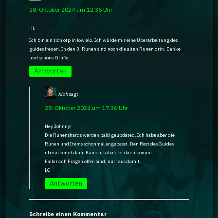
28. Oktober 2024 um 12:36 Uhr
Hi,
Ich bin ein sion otp in low elo. Ich würde mir eine Überarbeitung des
guides freuen. In den 3. Runen sind noch die alten Runen drin. Danke
und schöne Grüße
Antworten
Xioh
sagt:
28. Oktober 2024 um 17:36 Uhr
Hey Johnny!
Die Runenshards werden bald geupdated. Ich habe aber die
Runen und Items schonmal angepasst. Den Rest des Guides
überarbeitet dann Kamon, sobald er dazu kommt!
Falls noch Fragen offen sind, nur raus damit.
LG
Antworten
Schreibe einen Kommentar