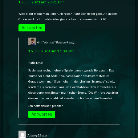
15. Juli 2023 um 23:21 Uhr
Ratgeber
Wird nicht momentan lieber „Herzstahl“ auf Sion lieber gebaut? In dem
Guide wird nicht mal darüber gesprochen und warum nicht? LG
GA Coachie Chat
Antworten
Anil "Kamon" Bastuerk
sagt:
16. Juli 2023 um 14:04 Uhr
Hallo Kylo!
Ja du hast recht, mehrere Spieler bauen gerade Herzstahl. Das
muss aber nicht bedeuten, dass es auch das bessere Item ist.
Gerade wenn man Sion nicht mit der „Inting-Strategie“ spielt,
sondern als normalen Tank, ist Herzstahl deutlich schwächer als
die anderen erwähnten mythischen Items. (Die Winrate bestätigt
dies auch – Herzstahl hat eine deutlich schwächere Winrate)
Ich hoffe das hat geholfen!
Antworten
Johnny55
sagt: