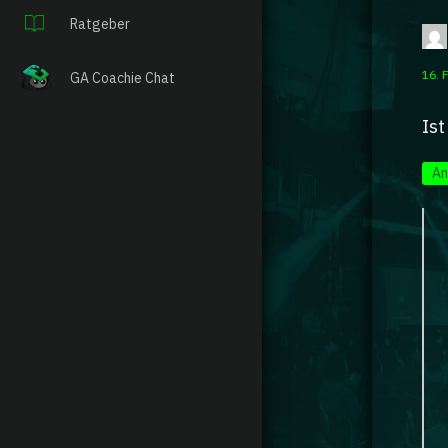
Ratgeber
16. 
GA Coachie Chat
Ist
An