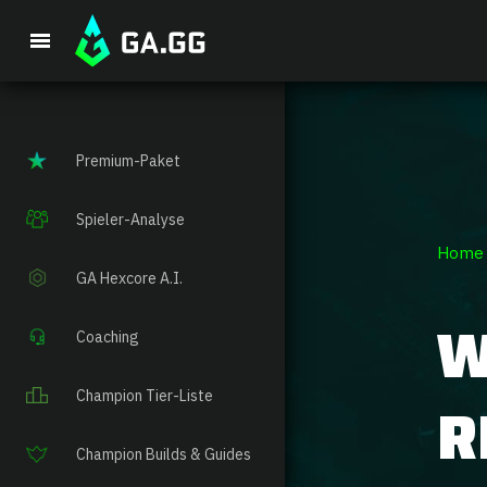
Single Prem
Premium-Paket
Spieler-Analyse
Home
GA Hexcore A.I.
W
Coaching
Champion Tier-Liste
R
Champion Builds & Guides