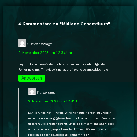
4 Kommentare zu "
Midlane Gesamtkurs
"
YusakoFr3kz
sagt:
2. November 2023 um 12:34 Uhr
Hey, Ich kann dieses Video nicht schauen bei mir steht folgende
Fehlermeldung: This video is not authorized to be embedded here
Antworten
Stunner
sagt:
2. November 2023 um 12:41 Uhr
Danke für deinen Hinweis! Wir sind heute Morgen zu unserer
neuen Domain ga.gg gewechselt und da hat noch ein Zusatz bei
unserem Videohoster gefehlt. Ist jetzt gemacht und alle Videos
sollten wieder abgespielt werden können! Wenn du weiter
Probleme haben solltest schreib uns mitte an