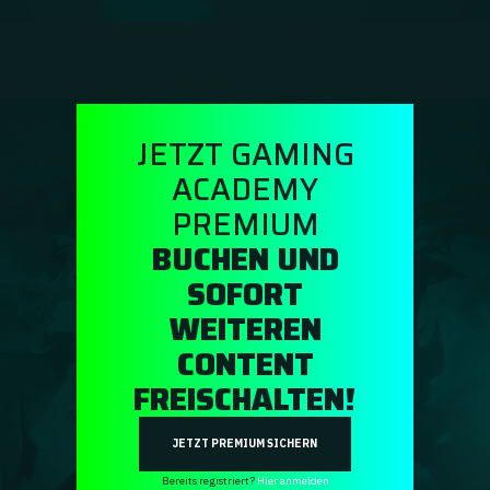
Ratgeber
GA Coachie Chat
JETZT GAMING
ACADEMY
PREMIUM
BUCHEN UND
SOFORT
WEITEREN
CONTENT
FREISCHALTEN!
JETZT PREMIUM SICHERN
Bereits registriert?
Hier anmelden