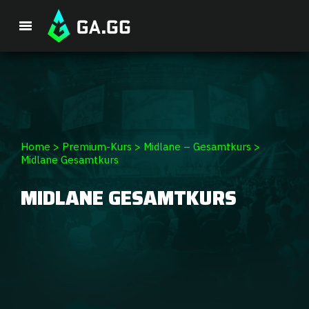
Single Premium Course
Premium-Paket
Spieler-Analyse
Home
>
Premium-Kurs
>
Midlane – Gesamtkurs
>
Midlane Gesamtkurs
GA Hexcore A.I.
MIDLANE GESAMTKURS
Coaching
Champion Tier-Liste
Champion Builds & Guides