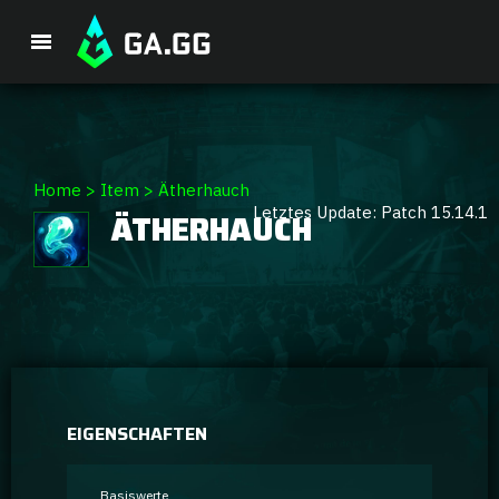
Premium-Paket
Home
>
Item
>
Ätherhauch
Letztes Update: Patch 15.14.1
ÄTHERHAUCH
Spieler-Analyse
GA Hexcore A.I.
Coaching
Champion Tier-Liste
EIGENSCHAFTEN
Champion Builds & Guides
Basiswerte