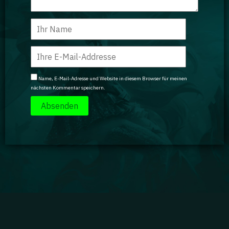
Name, E-Mail-Adresse und Website in diesem Browser für meinen
nächsten Kommentar speichern.
Impressum
|
Datenschutz
|
Jobs
|
Kontakt
|
Agenturdienstleistungen
Gaming Academy GmbH © 2024 GA isn't endorsed by Riot Games and doesn't reflect the views