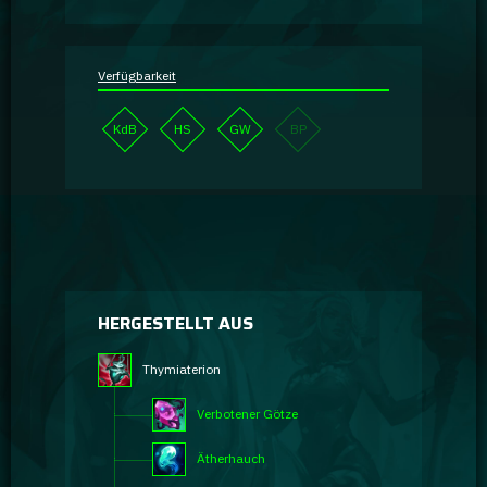
Verfügbarkeit
KdB
HS
GW
BP
HERGESTELLT AUS
Thymiaterion
Verbotener Götze
Ätherhauch