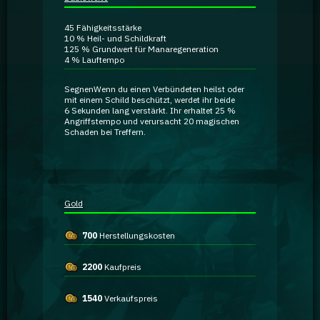
Ratgeber
45
Fähigkeitsstärke
10 %
Heil- und Schildkraft
125 %
Grundwert für Manaregeneration
GA Coachie Chat
4 %
Lauftempo
Segnen
Wenn du einen Verbündeten heilst oder
mit einem Schild beschützt, werdet ihr beide
6 Sekunden lang verstärkt. Ihr erhaltet
25 %
Angriffstempo
und verursacht
20 magischen
Schaden
bei Treffern
.
Gold
700
Herstellungskosten
2200
Kaufpreis
1540
Verkaufspreis