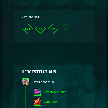
Verfügbarkeit
KdB
HS
GW
BP
HERGESTELLT AUS
Befreiungsschlag
Verbotener Götze
Zündjuwel