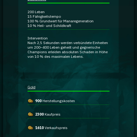
Ratgeber
200
Leben
15
Fähigkeitstempo
100 %
Grundwert für Manaregeneration
GA Coachie Chat
10 %
Heil- und Schildkraft
Intervention
Nach 2,5 Sekunden werden verbündete Einheiten
um
200–400 Leben
geheilt und gegnerische
Champions erleiden
absoluten Schaden
in Höhe
von 10 % des maximalen Lebens.
Gold
900
Herstellungskosten
2300
Kaufpreis
1610
Verkaufspreis