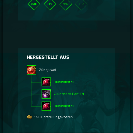
KdB
HS
GW
BP
HERGESTELLT AUS
Zündjuwel
Rubinkristall
Glühendes Partikel
Rubinkristall
150 Herstellungskosten