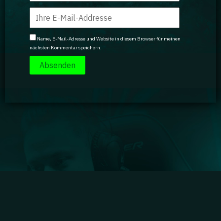
Name, E-Mail-Adresse und Website in diesem Browser für meinen
nächsten Kommentar speichern.
Impressum
|
Datenschutz
|
Jobs
|
Kontakt
|
Agenturdienstleistungen
Gaming Academy GmbH © 2024 GA isn't endorsed by Riot Games and doesn't reflect the views
or opinions of Riot Games or anyone officially involved in producing or managing Riot Games
properties. Riot Games, and all associated properties are trademarks or registered trademarks
of Riot Games, Inc.
Partner