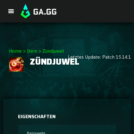
Premium-Paket
Home
>
Item
>
Zündjuwel
Letztes Update: Patch 15.14.1
ZÜNDJUWEL
Spieler-Analyse
GA Hexcore A.I.
Coaching
Champion Tier-Liste
EIGENSCHAFTEN
Champion Builds & Guides
Basiswerte