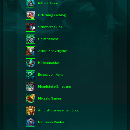
Ritterschwur
Befreiungsschlag
Schwarzes Beil
Geistessicht
Zekes Konvergenz
Höllenmaske
Echos von Helia
Mondstein-Erneuerer
Mikaels Segen
Amulett der eisernen Solari
Nahender Winter