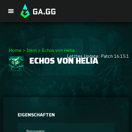
Premium-Paket
Home
>
Item
>
Echos von Helia
Letztes Update: Patch 16.15.1
ECHOS VON HELIA
Spieler-Analyse
GA Hexcore A.I.
Coaching
Champion Tier-Liste
EIGENSCHAFTEN
Champion Builds & Guides
Basiswerte