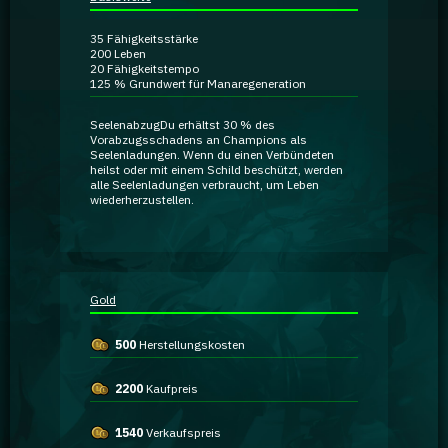
Ratgeber
35
Fähigkeitsstärke
200
Leben
20
Fähigkeitstempo
GA Coachie Chat
125 %
Grundwert für Manaregeneration
Seelenabzug
Du erhältst 30 % des
Vorabzugsschadens an Champions als
Seelenladungen. Wenn du einen Verbündeten
heilst oder mit einem Schild beschützt, werden
alle
Seelenladungen
verbraucht, um
Leben
wiederherzustellen.
Gold
500
Herstellungskosten
2200
Kaufpreis
1540
Verkaufspreis