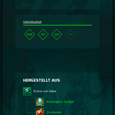
Verfügbarkeit
KdB
HS
GW
BP
HERGESTELLT AUS
Echos von Helia
Bandleglas-Spiegel
Zündjuwel