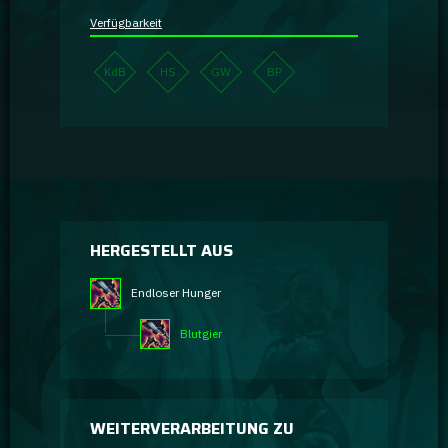
Verfügbarkeit
KdB
HS
GW
BP
HERGESTELLT AUS
Endloser Hunger
Blutgier
WEITERVERARBEITUNG ZU