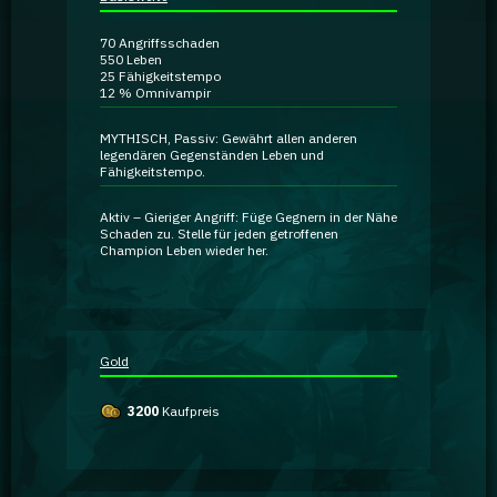
Ratgeber
70
Angriffsschaden
550
Leben
25
Fähigkeitstempo
GA Coachie Chat
12 %
Omnivampir
MYTHISCH, Passiv:
Gewährt allen anderen
legendären
Gegenständen Leben und
Fähigkeitstempo.
Aktiv –
Gieriger Angriff:
Füge Gegnern in der Nähe
Schaden zu. Stelle für jeden getroffenen
Champion Leben wieder her.
Gold
3200
Kaufpreis