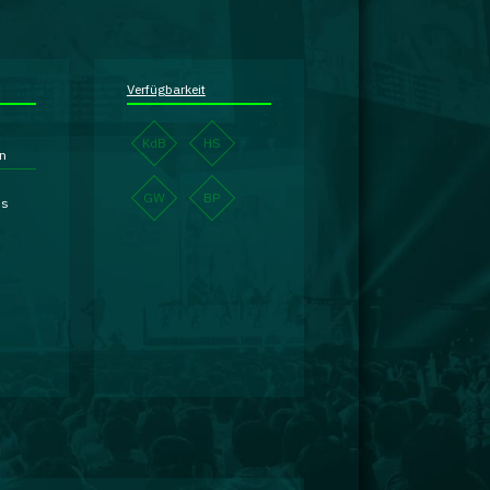
Verfügbarkeit
KdB
HS
en
GW
BP
is