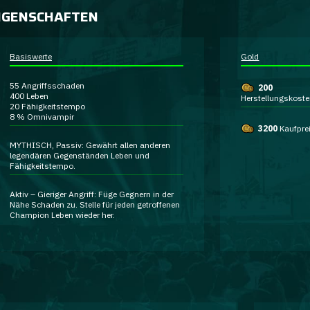
IGENSCHAFTEN
Basiswerte
Gold
55
Angriffsschaden
200
400
Leben
Herstellungskost
20
Fähigkeitstempo
8 %
Omnivampir
3200
Kaufpre
MYTHISCH, Passiv:
Gewährt allen anderen
legendären
Gegenständen Leben und
Fähigkeitstempo.
Aktiv –
Gieriger Angriff:
Füge Gegnern in der
Nähe Schaden zu. Stelle für jeden getroffenen
Champion Leben wieder her.