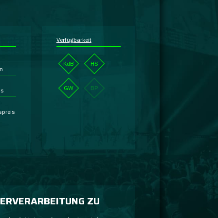
Verfügbarkeit
KdB
HS
en
GW
BP
is
spreis
ERVERARBEITUNG ZU