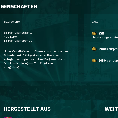
IGENSCHAFTEN
Basiswerte
Gold
65
Fähigkeitsstärke
750
400
Leben
Herstellungskost
15
Fähigkeitstempo
2900
Kaufpre
Übler Verfall
Wenn du Champions
magischen
Schaden
mit Fähigkeiten oder Passiven
zufügst, verringert sich ihre
Magieresistenz
2030
Verkauf
6 Sekunden lang um 7.5 %
. (4-mal
steigerbar).
HERGESTELLT AUS
WEIT