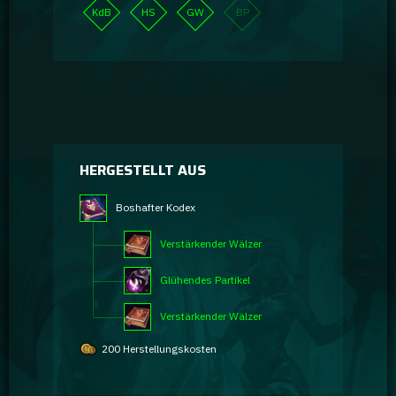
KdB
HS
GW
BP
HERGESTELLT AUS
Boshafter Kodex
Verstärkender Wälzer
Glühendes Partikel
Verstärkender Wälzer
200 Herstellungskosten