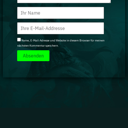
Name, E-Mail-Adresse und Website in diesem Browser für meinen
nächsten Kommentar speichern.
Impressum
|
Datenschutz
|
Jobs
|
Kontakt
|
Agenturdienstleistungen
Gaming Academy GmbH © 2024 GA isn't endorsed by Riot Games and doesn't reflect the views
or opinions of Riot Games or anyone officially involved in producing or managing Riot Games