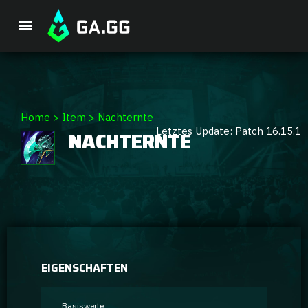
Premium-Paket
Home
>
Item
>
Nachternte
Letztes Update: Patch 16.15.1
NACHTERNTE
Spieler-Analyse
GA Hexcore A.I.
Coaching
Champion Tier-Liste
EIGENSCHAFTEN
Champion Builds & Guides
Basiswerte