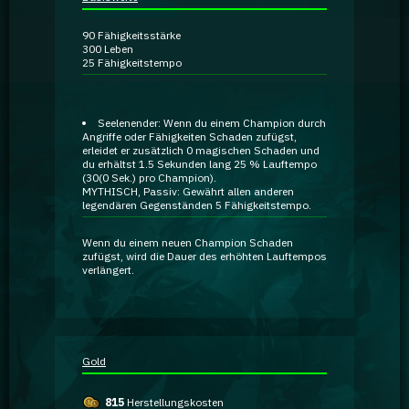
Ratgeber
90
Fähigkeitsstärke
300
Leben
25
Fähigkeitstempo
GA Coachie Chat
Seelenender:
Wenn du einem Champion durch
Angriffe oder Fähigkeiten Schaden zufügst,
erleidet er zusätzlich
0 magischen Schaden
und
du erhältst 1.5 Sekunden lang
25 % Lauftempo
(30(0 Sek.) pro Champion).
MYTHISCH, Passiv:
Gewährt allen anderen
legendären
Gegenständen
5
Fähigkeitstempo.
Wenn du einem neuen Champion Schaden
zufügst, wird die Dauer des erhöhten Lauftempos
verlängert.
Gold
815
Herstellungskosten