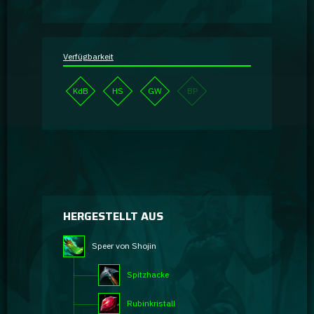
Verfügbarkeit
KdB
HS
GW
BP
HERGESTELLT AUS
Speer von Shojin
Spitzhacke
Rubinkristall