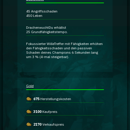
Ratgeber
45
Angriffsschaden
450
Leben
GA Coachie Chat
Drachenwucht
Du erhältst
25 Grundfähigkeitstempo.
Fokussierter Wille
Treffer mit Fähigkeiten erhöhen
den Fähigkeitsschaden und den passiven
Schaden deines Champions 6 Sekunden lang
um 3 % (4-mal steigerbar).
Gold
675
Herstellungskosten
3100
Kaufpreis
2170
Verkaufspreis