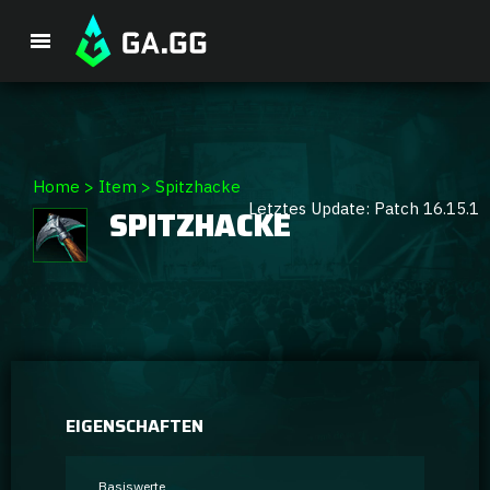
Premium-Paket
Home
>
Item
>
Spitzhacke
Letztes Update: Patch 16.15.1
SPITZHACKE
Spieler-Analyse
GA Hexcore A.I.
Coaching
Champion Tier-Liste
EIGENSCHAFTEN
Champion Builds & Guides
Basiswerte