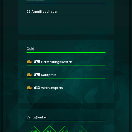
Ratgeber
25
Angriffsschaden
GA Coachie Chat
Gold
875
Herstellungskosten
875
Kaufpreis
613
Verkaufspreis
Verfügbarkeit
KdB
HS
GW
BP