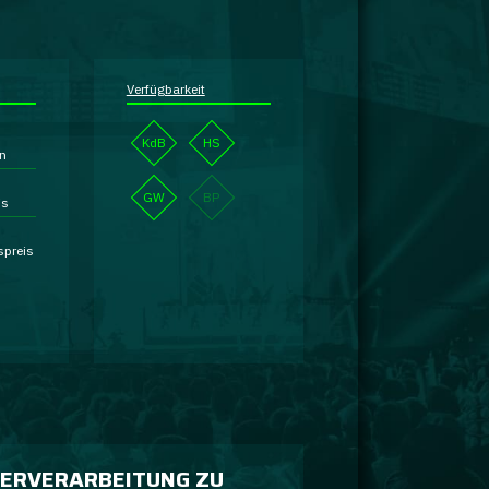
Verfügbarkeit
KdB
HS
en
GW
BP
is
spreis
ERVERARBEITUNG ZU