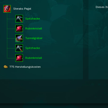
Dieses It
Steraks Pegel
Spitzhacke
Rubinkristall
Tunnelgräber
Spitzhacke
Rubinkristall
775 Herstellungskosten