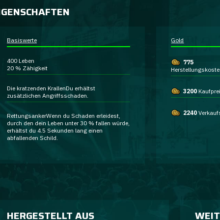
IGENSCHAFTEN
Basiswerte
Gold
400
Leben
775
20 %
Zähigkeit
Herstellungskost
Die kratzenden Krallen
Du erhältst
3200
Kaufpre
zusätzlichen Angriffsschaden
.
2240
Verkauf
Rettungsanker
Wenn du Schaden erleidest,
durch den dein Leben unter 30 % fallen würde,
erhältst du 4.5 Sekunden lang einen
abfallenden Schild
.
HERGESTELLT AUS
WEIT