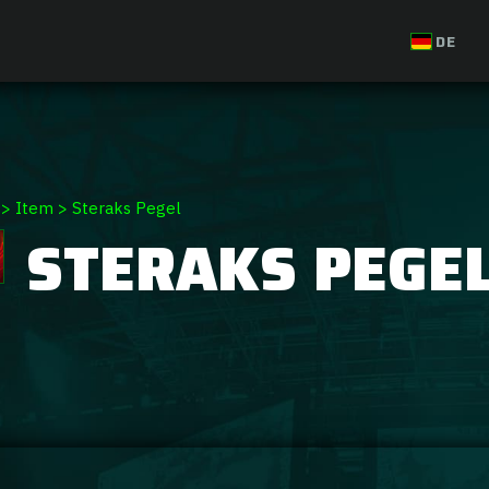
DE
>
Item
>
Steraks Pegel
STERAKS PEGE