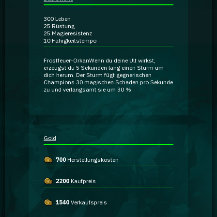
Ratgeber
300
Leben
25
Rüstung
25
Magieresistenz
GA Coachie Chat
10
Fähigkeitstempo
Frostfeuer-Orkan
Wenn du deine Ult wirkst,
erzeugst du 5 Sekunden lang einen Sturm um
dich herum. Der Sturm fügt gegnerischen
Champions
30 magischen Schaden
pro Sekunde
zu und
verlangsamt
sie um 30 %.
Gold
700
Herstellungskosten
2200
Kaufpreis
1540
Verkaufspreis