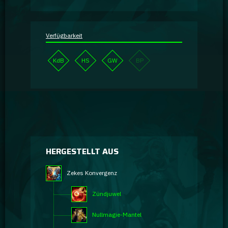
Verfügbarkeit
KdB
HS
GW
BP
HERGESTELLT AUS
Zekes Konvergenz
Zündjuwel
Nullmagie-Mantel