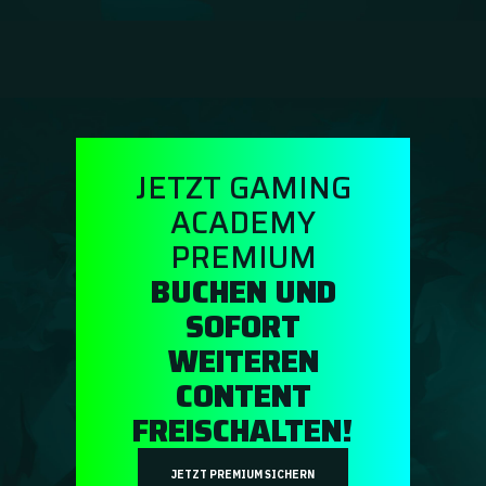
Ratgeber
GA Coachie Chat
JETZT GAMING
ACADEMY
PREMIUM
BUCHEN UND
SOFORT
WEITEREN
CONTENT
FREISCHALTEN!
JETZT PREMIUM SICHERN