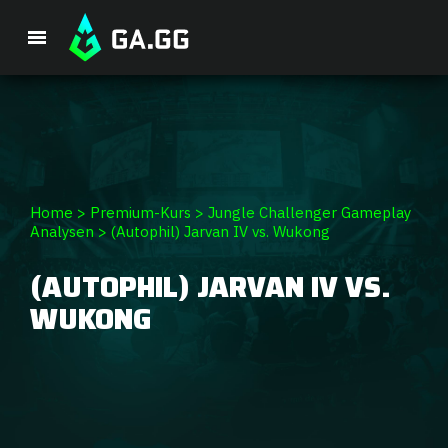
Single Premium Course
Premium-Paket
Spieler-Analyse
Home
>
Premium-Kurs
>
Jungle Challenger Gameplay
Analysen
>
(Autophil) Jarvan IV vs. Wukong
GA Hexcore A.I.
(AUTOPHIL) JARVAN IV VS.
WUKONG
Coaching
Champion Tier-Liste
Champion Builds & Guides