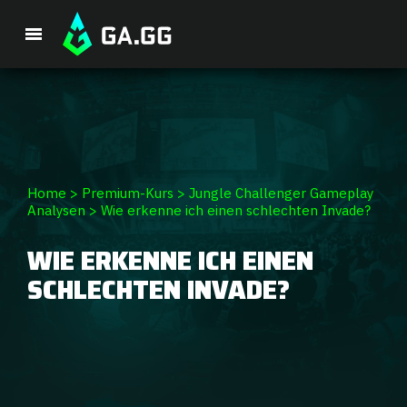
Single Premium Course
Premium-Paket
Spieler-Analyse
Home
>
Premium-Kurs
>
Jungle Challenger Gameplay
Analysen
>
Wie erkenne ich einen schlechten Invade?
GA Hexcore A.I.
WIE ERKENNE ICH EINEN
SCHLECHTEN INVADE?
Coaching
Champion Tier-Liste
Champion Builds & Guides