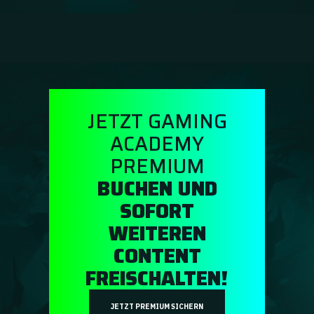
Ratgeber
GA Coachie Chat
JETZT GAMING
ACADEMY
PREMIUM
BUCHEN UND
SOFORT
WEITEREN
CONTENT
FREISCHALTEN!
JETZT PREMIUM SICHERN