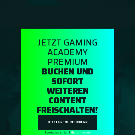
Ratgeber
GA Coachie Chat
JETZT GAMING
ACADEMY
PREMIUM
BUCHEN UND
SOFORT
WEITEREN
CONTENT
FREISCHALTEN!
JETZT PREMIUM SICHERN
Bereits registriert?
Hier anmelden