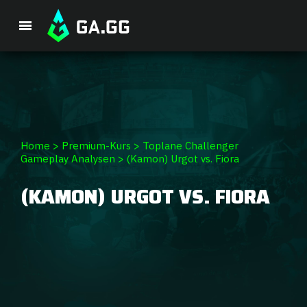
Single Premium Course
Premium-Paket
Spieler-Analyse
Home
>
Premium-Kurs
>
Toplane Challenger
Gameplay Analysen
>
(Kamon) Urgot vs. Fiora
GA Hexcore A.I.
(KAMON) URGOT VS. FIORA
Coaching
Champion Tier-Liste
Champion Builds & Guides