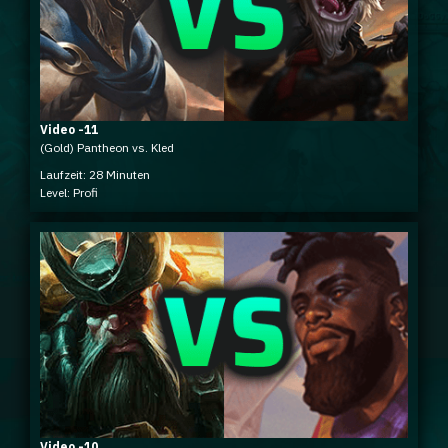
Video -11
(Gold) Pantheon vs. Kled
Laufzeit: 28 Minuten
Level: Profi
Video -10