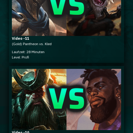
Video -11
(Gold) Pantheon vs. Kled
Laufzeit: 28 Minuten
Level: Profi
Video -10