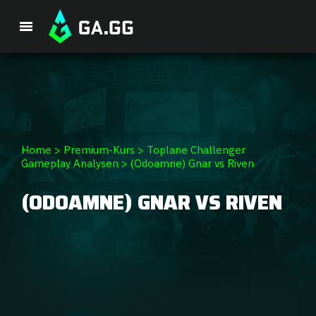
Single Premium Course
Premium-Paket
Spieler-Analyse
Home
>
Premium-Kurs
>
Toplane Challenger
Gameplay Analysen
>
(Odoamne) Gnar vs Riven
GA Hexcore A.I.
(ODOAMNE) GNAR VS RIVEN
Coaching
Champion Tier-Liste
Champion Builds & Guides