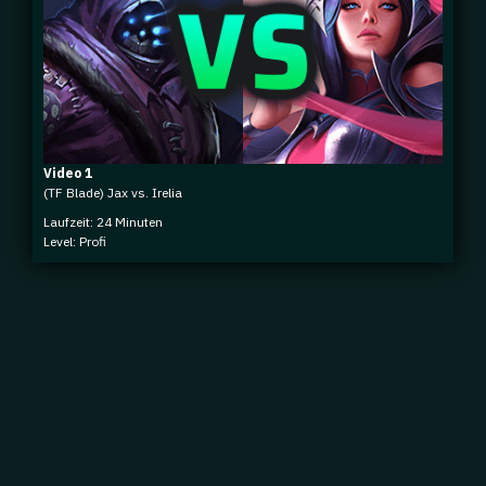
Video 1
(TF Blade) Jax vs. Irelia
Laufzeit: 24 Minuten
Level: Profi
Impressum
|
Datenschutz
|
Jobs
|
Kontakt
|
Agenturdienstleistungen