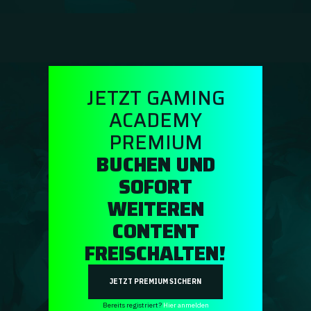
Ratgeber
GA Coachie Chat
JETZT GAMING
ACADEMY
PREMIUM
BUCHEN UND
SOFORT
WEITEREN
CONTENT
FREISCHALTEN!
JETZT PREMIUM SICHERN
Bereits registriert?
Hier anmelden