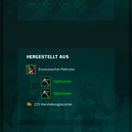
KdB
HS
GW
BP
HERGESTELLT AUS
Eisenstachel-Peitsche
Spitzhacke
Spitzhacke
225 Herstellungskosten