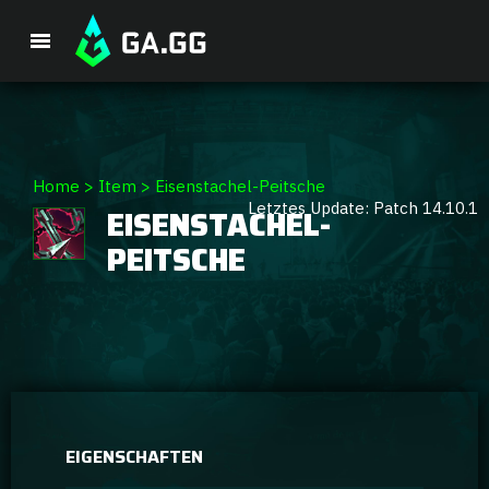
Premium-Paket
Home
>
Item
>
Eisenstachel-Peitsche
Letztes Update: Patch 14.10.1
EISENSTACHEL-
Spieler-Analyse
PEITSCHE
GA Hexcore A.I.
Coaching
Champion Tier-Liste
EIGENSCHAFTEN
Champion Builds & Guides