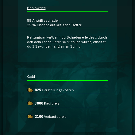
Ratgeber
Basiswerte
55
Angriffsschaden
GA Coachie Chat
25 %
Chance auf kritische Treffer
Rettungsanker
Wenn du Schaden erleidest, durch
den dein Leben unter 30 % fallen würde, erhältst
du 3 Sekunden lang einen
Schild
.
Gold
825
Herstellungskosten
3000
Kaufpreis
2100
Verkaufspreis